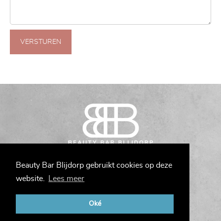
VERSTUREN
Bergselaan 275
Beauty Bar Blijdorp gebruikt cookies op deze
3038CD Rotterdam
website.
Lees meer
Tel:
010-7371375
Oké