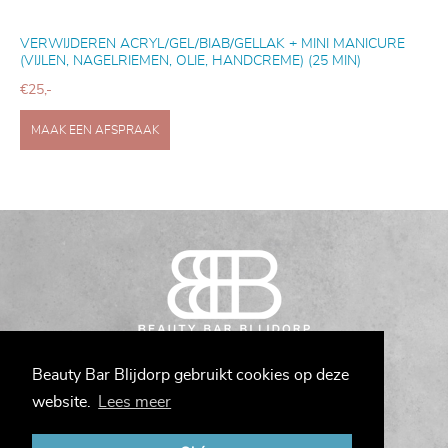
VERWIJDEREN ACRYL/GEL/BIAB/GELLAK + MINI MANICURE
(VIJLEN, NAGELRIEMEN, OLIE, HANDCREME) (25 MIN)
€25,-
MAAK EEN AFSPRAAK
Bergselaan 275
Beauty Bar Blijdorp gebruikt cookies op deze
3038CD Rotterdam
website.
Lees meer
Tel:
010-7371375